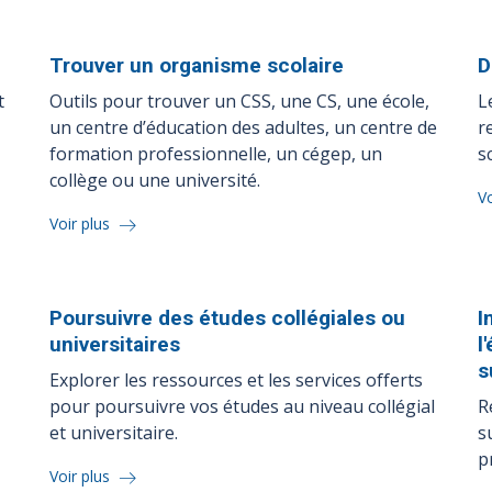
Trouver un organisme
scolaire
D
t
Outils pour trouver un CSS, une CS, une école,
L
un centre d’éducation des adultes, un centre de
r
formation professionnelle, un cégep, un
s
collège ou une université.
Vo
Voir plus
Poursuivre des études collégiales ou
I
universitaires
l
s
Explorer les ressources et les services offerts
pour poursuivre vos études au niveau collégial
R
et universitaire.
s
p
Voir plus