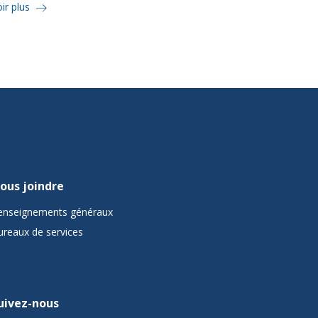
ir plus
ous joindre
enseignements généraux
ureaux de services
uivez-nous