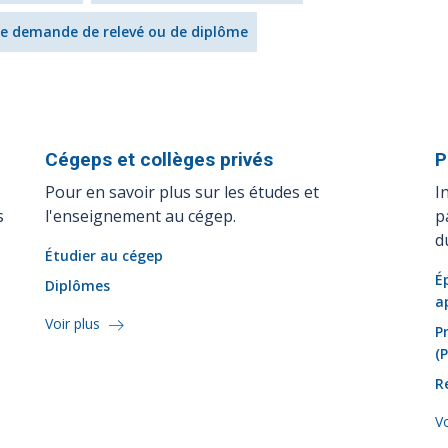
ne demande de relevé ou de diplôme
Cégeps et collèges
privés
P
Pour en savoir plus sur les études et
I
s
l'enseignement au cégep.
p
d
Étudier au cégep
É
Diplômes
a
Voir plus
P
(
R
Vo